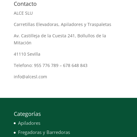
Contacto
ALCE SLU
Carretillas Elevadoras, Apiladores y Traspaletas
Av. Castilleja de la Cuesta 241, Bollullos de la
Mitación
41110 Sevilla
Telefono: 955 776 789 – 678 648 843
info@alcesl.com
Categorías
Apiladores
Fregadoras y Barredoras